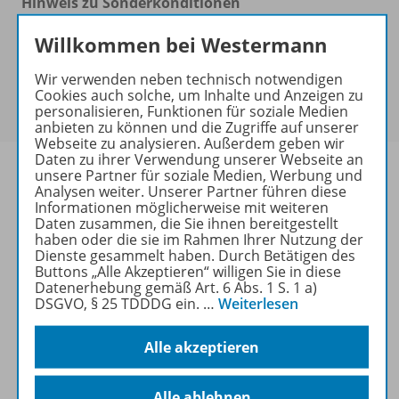
Hinweis zu Sonderkonditionen
Bei Bezahlung über Paypal und Kreditkarte können
Willkommen bei Westermann
keine Sonderkonditionen gewährt werden.
Sie haben ein passendes
Spar-Paket
?
Wir verwenden neben technisch notwendigen
Um den für Sie gültigen Preis zu sehen,
melden Sie
Cookies auch solche, um Inhalte und Anzeigen zu
sich bitte an
.
personalisieren, Funktionen für soziale Medien
anbieten zu können und die Zugriffe auf unserer
Webseite zu analysieren. Außerdem geben wir
Daten zu ihrer Verwendung unserer Webseite an
unsere Partner für soziale Medien, Werbung und
Analysen weiter. Unserer Partner führen diese
Informationen möglicherweise mit weiteren
Informationen
Daten zusammen, die Sie ihnen bereitgestellt
haben oder die sie im Rahmen Ihrer Nutzung der
Dienste gesammelt haben. Durch Betätigen des
Buttons „Alle Akzeptieren“ willigen Sie in diese
Datenerhebung gemäß Art. 6 Abs. 1 S. 1 a)
Weitere Inhalte der Ausgabe
DSGVO, § 25 TDDDG ein.
…
Weiterlesen
Alle akzeptieren
Buch+Web
Alle ablehnen