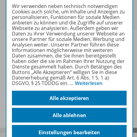
Sie haben ein passendes
Spar-Paket
?
Wir verwenden neben technisch notwendigen
Cookies auch solche, um Inhalte und Anzeigen zu
Um den für Sie gültigen Preis zu sehen,
melden Sie
personalisieren, Funktionen für soziale Medien
sich bitte an
.
anbieten zu können und die Zugriffe auf unserer
Webseite zu analysieren. Außerdem geben wir
Daten zu ihrer Verwendung unserer Webseite an
unsere Partner für soziale Medien, Werbung und
Analysen weiter. Unserer Partner führen diese
Informationen möglicherweise mit weiteren
Daten zusammen, die Sie ihnen bereitgestellt
Informationen
haben oder die sie im Rahmen Ihrer Nutzung der
Dienste gesammelt haben. Durch Betätigen des
Buttons „Alle Akzeptieren“ willigen Sie in diese
Datenerhebung gemäß Art. 6 Abs. 1 S. 1 a)
Weitere Inhalte der Ausgabe
DSGVO, § 25 TDDDG ein.
…
Weiterlesen
Alle akzeptieren
Spar-Pakete
Alle ablehnen
Einstellungen bearbeiten