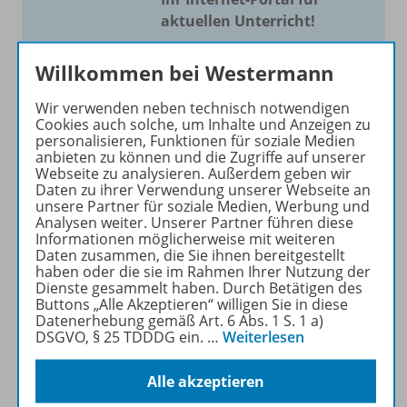
aktuellen Unterricht!
Mit Schroedel aktuell bieten
Willkommen bei Westermann
wir Ihnen einen Service, um
Ihren Unterricht aktuell und
Wir verwenden neben technisch notwendigen
einfach zu gestalten. Jede
Cookies auch solche, um Inhalte und Anzeigen zu
personalisieren, Funktionen für soziale Medien
Woche drei bis vier
anbieten zu können und die Zugriffe auf unserer
Neuerscheinungen mit
Webseite zu analysieren. Außerdem geben wir
großem Online Archiv.
Daten zu ihrer Verwendung unserer Webseite an
unsere Partner für soziale Medien, Werbung und
Analysen weiter. Unserer Partner führen diese
Mehr erfahren
Informationen möglicherweise mit weiteren
Daten zusammen, die Sie ihnen bereitgestellt
haben oder die sie im Rahmen Ihrer Nutzung der
Dienste gesammelt haben. Durch Betätigen des
Buttons „Alle Akzeptieren“ willigen Sie in diese
Datenerhebung gemäß Art. 6 Abs. 1 S. 1 a)
DSGVO, § 25 TDDDG ein.
…
Weiterlesen
Informationen
Alle akzeptieren