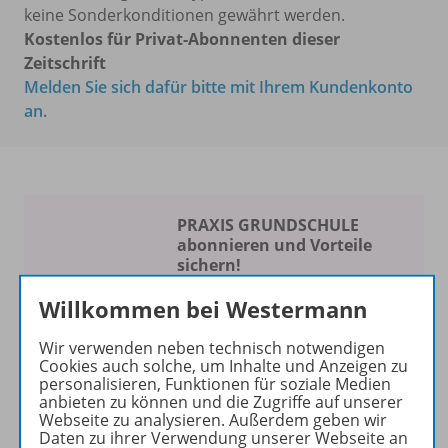
keine Sonderkonditionen gewährt werden.
Kostenlos für Privat-Abonnenten dieser
Zeitschrift
Melden Sie sich dafür bitte mit Ihrem Kundenkonto
an.
PRAXIS GRUNDSCHULE
abonnieren und Vorteile
sichern!
Spaß am Unterrichten
Willkommen bei Westermann
Die Zeitschrift erscheint als
Wir verwenden neben technisch notwendigen
Cookies auch solche, um Inhalte und Anzeigen zu
Print- und als digitale Version.
personalisieren, Funktionen für soziale Medien
Beiträge und Materialien
anbieten zu können und die Zugriffe auf unserer
können im Online-Archiv von
Webseite zu analysieren. Außerdem geben wir
Daten zu ihrer Verwendung unserer Webseite an
PRAXIS GRUNDSCHULE