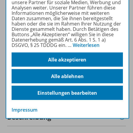
unsere Partner für soziale Medien, Werbung und
kostenlos recherchiert und
Analysen weiter. Unserer Partner führen diese
heruntergeladen werden (nur
Informationen möglicherweise mit weiteren
Daten zusammen, die Sie ihnen bereitgestellt
für Privatpersonen).
haben oder die sie im Rahmen Ihrer Nutzung der
Jetzt kostengünstig
Dienste gesammelt haben. Durch Betätigen des
Probelesen oder gleich zum
Buttons „Alle Akzeptieren“ willigen Sie in diese
Datenerhebung gemäß Art. 6 Abs. 1 S. 1 a)
Vorteilspreis abonnieren!
DSGVO, § 25 TDDDG ein.
…
Weiterlesen
ZU DEN ABO-ANGEBOTEN
Alle akzeptieren
Alle ablehnen
Informationen
Einstellungen bearbeiten
Impressum
Beschreibung