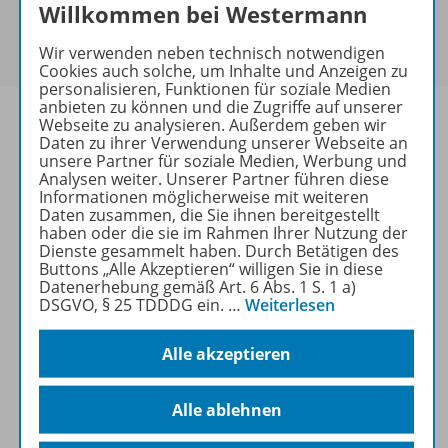
Sie haben ein passendes
Spar-Paket
?
Willkommen bei Westermann
Um den für Sie gültigen Preis zu sehen,
melden Sie
sich bitte an
.
Wir verwenden neben technisch notwendigen
Cookies auch solche, um Inhalte und Anzeigen zu
personalisieren, Funktionen für soziale Medien
anbieten zu können und die Zugriffe auf unserer
Webseite zu analysieren. Außerdem geben wir
Daten zu ihrer Verwendung unserer Webseite an
unsere Partner für soziale Medien, Werbung und
Informationen
Analysen weiter. Unserer Partner führen diese
Informationen möglicherweise mit weiteren
Daten zusammen, die Sie ihnen bereitgestellt
haben oder die sie im Rahmen Ihrer Nutzung der
Dienste gesammelt haben. Durch Betätigen des
Weitere Inhalte der Ausgabe
Buttons „Alle Akzeptieren“ willigen Sie in diese
Datenerhebung gemäß Art. 6 Abs. 1 S. 1 a)
DSGVO, § 25 TDDDG ein.
…
Weiterlesen
Buch+Web
Alle akzeptieren
Spar-Pakete
Alle ablehnen