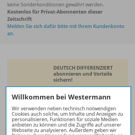
keine Sonderkonditionen gewährt werden.
Kostenlos für Privat-Abonnenten dieser
Zeitschrift
Melden Sie sich dafür bitte mit Ihrem Kundenkonto
an.
DEUTSCH DIFFERENZIERT
abonnieren und Vorteile
sichern!
Optimale Förderung für
Willkommen bei Westermann
jedes Kind!
Wir verwenden neben technisch notwendigen
Die Zeitschrift erscheint als
Cookies auch solche, um Inhalte und Anzeigen zu
Print- und als digitale Version.
personalisieren, Funktionen für soziale Medien
anbieten zu können und die Zugriffe auf unserer
Beiträge und Materialien
Webseite zu analysieren. Außerdem geben wir
können im Online-Archiv von