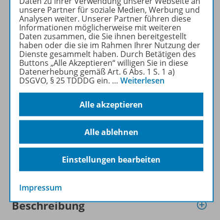
Daten zu ihrer Verwendung unserer Webseite an
DEUTSCH DIFFERENZIERT
unsere Partner für soziale Medien, Werbung und
Analysen weiter. Unserer Partner führen diese
kostenlos recherchiert und
Informationen möglicherweise mit weiteren
heruntergeladen werden (nur
Daten zusammen, die Sie ihnen bereitgestellt
für Privatpersonen). Jetzt
haben oder die sie im Rahmen Ihrer Nutzung der
Dienste gesammelt haben. Durch Betätigen des
kostengünstig Probelesen
Buttons „Alle Akzeptieren“ willigen Sie in diese
oder gleich zum Vorteilspreis
Datenerhebung gemäß Art. 6 Abs. 1 S. 1 a)
abonnieren!
DSGVO, § 25 TDDDG ein.
…
Weiterlesen
ZU DEN ABO-ANGEBOTEN
Alle akzeptieren
Alle ablehnen
Einstellungen bearbeiten
Informationen
Impressum
Beschreibung