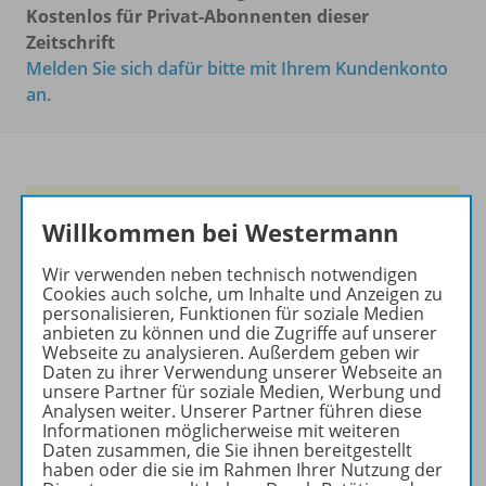
Kostenlos für Privat-Abonnenten dieser
Zeitschrift
Melden Sie sich dafür bitte mit Ihrem Kundenkonto
an.
Frische Ideen für den
Willkommen bei Westermann
Englischunterricht!
Wir verwenden neben technisch notwendigen
Ihr Wegweiser zu den
Cookies auch solche, um Inhalte und Anzeigen zu
wichtigsten Seiten von PRAXIS
personalisieren, Funktionen für soziale Medien
anbieten zu können und die Zugriffe auf unserer
ENGLISCH:
Webseite zu analysieren. Außerdem geben wir
Daten zu ihrer Verwendung unserer Webseite an
zu den Abo-Angeboten
unsere Partner für soziale Medien, Werbung und
zum Zeitschriftenkiosk
Analysen weiter. Unserer Partner führen diese
zum Online-Archiv
Informationen möglicherweise mit weiteren
Daten zusammen, die Sie ihnen bereitgestellt
haben oder die sie im Rahmen Ihrer Nutzung der
Mehr zur Zeitschrift