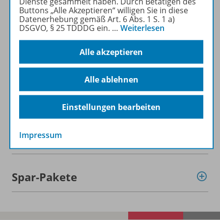
Dienste gesammelt haben. Durch Betätigen des
Buttons „Alle Akzeptieren“ willigen Sie in diese
Datenerhebung gemäß Art. 6 Abs. 1 S. 1 a)
DSGVO, § 25 TDDDG ein.
…
Weiterlesen
Alle akzeptieren
Informationen
Alle ablehnen
Beschreibung
Einstellungen bearbeiten
Impressum
Weitere Inhalte der Ausgabe
Spar-Pakete