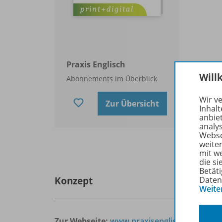
Praxis Englisch
Will
Abonnements im Überblick
Wir v
Zur Übersicht
Inhalt
anbie
analy
Webse
weite
mit w
die s
Betäti
Konzept
Daten
Weite
Zur Webseite:
www.praxisenglisch.de