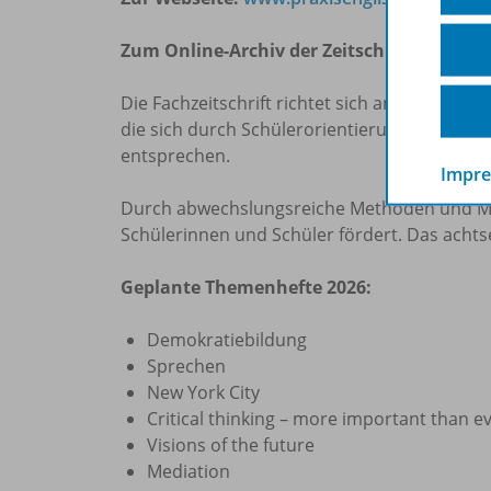
Zum Online-Archiv der Zeitschriften
> hier
Die Fachzeitschrift richtet sich an Englischl
die sich durch Schülerorientierung und Que
entsprechen.
Impr
Durch abwechslungsreiche Methoden und Mate
Schülerinnen und Schüler fördert. Das achtse
Geplante Themenhefte 2026:
Demokratiebildung
Sprechen
New York City
Critical thinking – more important than e
Visions of the future
Mediation