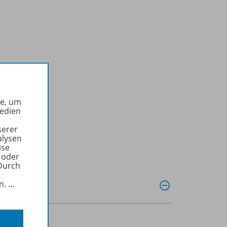
he, um
Medien
serer
alysen
ise
 oder
Durch
in.
…