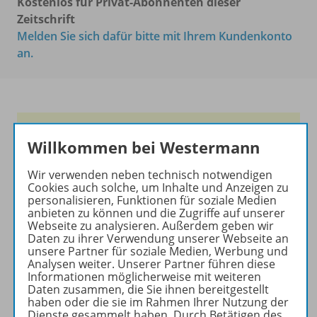
Kostenlos für Privat-Abonnenten dieser
Zeitschrift
Melden Sie sich dafür bitte mit Ihrem Kundenkonto
an.
Frische Ideen für den
Willkommen bei Westermann
Englischunterricht!
Wir verwenden neben technisch notwendigen
Ihr Wegweiser zu den
Cookies auch solche, um Inhalte und Anzeigen zu
wichtigsten Seiten von PRAXIS
personalisieren, Funktionen für soziale Medien
ENGLISCH:
anbieten zu können und die Zugriffe auf unserer
Webseite zu analysieren. Außerdem geben wir
zu den Abo-Angeboten
Daten zu ihrer Verwendung unserer Webseite an
unsere Partner für soziale Medien, Werbung und
zum Zeitschriftenkiosk
Analysen weiter. Unserer Partner führen diese
zum Online-Archiv
Informationen möglicherweise mit weiteren
Daten zusammen, die Sie ihnen bereitgestellt
haben oder die sie im Rahmen Ihrer Nutzung der
Mehr zur Zeitschrift
Dienste gesammelt haben. Durch Betätigen des