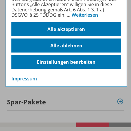
Buttons „Alle Akzeptieren“ willigen Sie in diese
Datenerhebung gemäß Art. 6 Abs. 1 S. 1 a)
DSGVO, § 25 TDDDG ein.
…
Weiterlesen
Alle akzeptieren
Informationen
Alle ablehnen
Beschreibung
Einstellungen bearbeiten
Weitere Inhalte der Ausgabe
Impressum
Spar-Pakete