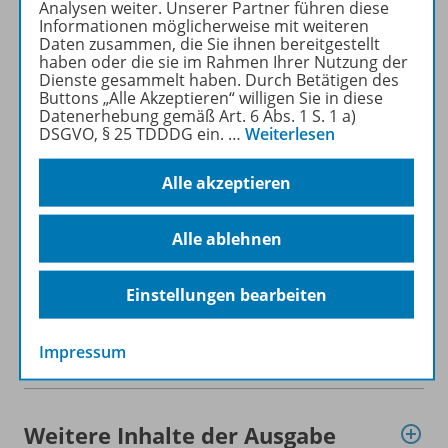
heruntergeladen werden (nur
Analysen weiter. Unserer Partner führen diese
Informationen möglicherweise mit weiteren
für Privatpersonen).
Daten zusammen, die Sie ihnen bereitgestellt
Jetzt kostengünstig
haben oder die sie im Rahmen Ihrer Nutzung der
Probelesen oder gleich zum
Dienste gesammelt haben. Durch Betätigen des
Buttons „Alle Akzeptieren“ willigen Sie in diese
Vorteilspreis abonnieren!
Datenerhebung gemäß Art. 6 Abs. 1 S. 1 a)
DSGVO, § 25 TDDDG ein.
…
Weiterlesen
ZU DEN ABO-ANGEBOTEN
Alle akzeptieren
Alle ablehnen
Informationen
Einstellungen bearbeiten
Impressum
Beschreibung
Weitere Inhalte der Ausgabe