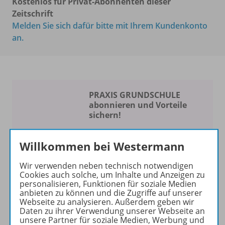
Kostenlos für Privat-Abonnenten dieser
Zeitschrift
Melden Sie sich dafür bitte mit Ihrem Kundenkonto
an.
PRAXIS GRUNDSCHULE
abonnieren und Vorteile
sichern!
Spaß am Unterrichten
Willkommen bei Westermann
Die Zeitschrift erscheint als
Wir verwenden neben technisch notwendigen
Print- und als digitale Version.
Cookies auch solche, um Inhalte und Anzeigen zu
Beiträge und Materialien
personalisieren, Funktionen für soziale Medien
können im Online-Archiv von
anbieten zu können und die Zugriffe auf unserer
Webseite zu analysieren. Außerdem geben wir
PRAXIS GRUNDSCHULE
Daten zu ihrer Verwendung unserer Webseite an
kostenlos recherchiert und
unsere Partner für soziale Medien, Werbung und