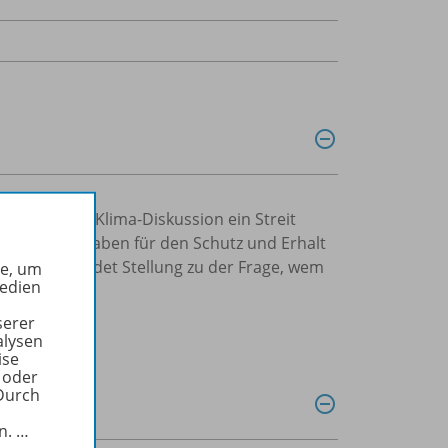
rgrund der Klima-Diskussion ein Streit
rasilien Vorgaben für den Schutz und Erhalt
men begründet Stellung zu der Frage, wem
he, um
Medien
serer
alysen
ise
 oder
Durch
in.
…