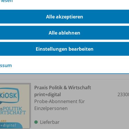
rlesen
Praxis Politik & Wirtschaft
Alle akzeptieren
print+digital
2330
Abonnement für Einzelpersonen
Alle ablehnen
Lieferbar
Einstellungen bearbeiten
essum
Praxis Politik & Wirtschaft
print+digital
2330
Probe-Abonnement für
Einzelpersonen
Lieferbar