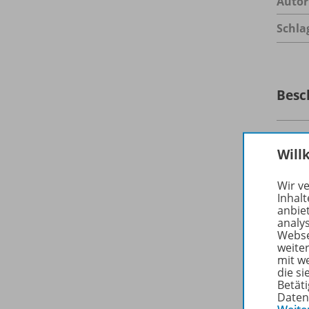
Autor
Schla
Besc
Anges
Will
darübe
des R
Wir v
Inhalt
der R
anbie
analy
Webse
weite
mit w
die s
Spar
Betäti
Daten