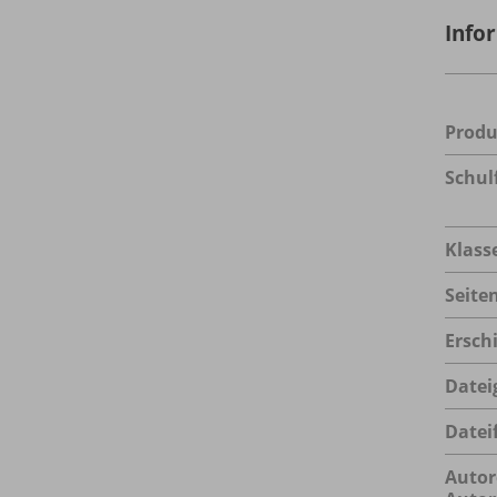
Info
Prod
Schul
Klass
Seite
Ersch
Datei
Datei
Autor