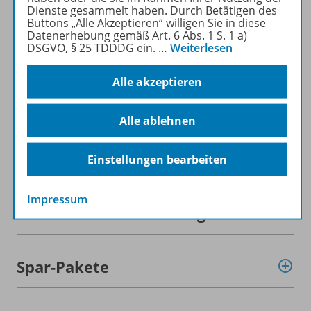
Dienste gesammelt haben. Durch Betätigen des
Mehr zur Zeitschrift
Buttons „Alle Akzeptieren“ willigen Sie in diese
Datenerhebung gemäß Art. 6 Abs. 1 S. 1 a)
DSGVO, § 25 TDDDG ein.
…
Weiterlesen
Alle akzeptieren
Informationen
Alle ablehnen
Beschreibung
Einstellungen bearbeiten
Impressum
Weitere Inhalte der Ausgabe
Spar-Pakete