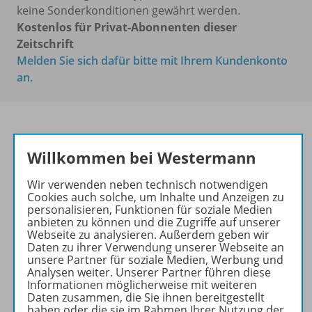
keine Sonderkonditionen gewährt werden.
Kostenlos für Privat-Abonnenten dieser
Zeitschrift
Melden Sie sich dafür bitte mit Ihrem Kundenkonto
an.
Willkommen bei Westermann
Kluge Konzepte für
anschaulichen Unterricht
Wir verwenden neben technisch notwendigen
Ihr Wegweiser zu den
Cookies auch solche, um Inhalte und Anzeigen zu
personalisieren, Funktionen für soziale Medien
wichtigsten Seiten von PRAXIS
anbieten zu können und die Zugriffe auf unserer
GESCHICHTE:
Webseite zu analysieren. Außerdem geben wir
Daten zu ihrer Verwendung unserer Webseite an
zu den Abo-Angeboten
unsere Partner für soziale Medien, Werbung und
Analysen weiter. Unserer Partner führen diese
zum Zeitschriftenkiosk
Informationen möglicherweise mit weiteren
zum Online-Archiv
Daten zusammen, die Sie ihnen bereitgestellt
haben oder die sie im Rahmen Ihrer Nutzung der