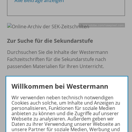
Alle Beiträge anzeigen
stock.adobe.com/
rawpixel.com
Zur Suche für die Sekundarstufe
Durchsuchen Sie die Inhalte der Westermann
Fachzeitschriften für die Sekundarstufe nach
passenden Materialien für Ihren Unterricht.
Die Beiträge der folgenden Titel stehen im Online-
Willkommen bei Westermann
Archiv für die Sekundarstufe zum Download zur
Verfügung: Praxis Geschichte, Praxis Geographie,
Wir verwenden neben technisch notwendigen
Geographische Rundschau, Praxis Philosophie &
Cookies auch solche, um Inhalte und Anzeigen zu
Ethik, Praxis Deutschunterricht, Praxis Politik &
personalisieren, Funktionen für soziale Medien
Wirtschaft und Praxis Englisch.
anbieten zu können und die Zugriffe auf unserer
Webseite zu analysieren. Außerdem geben wir
Daten zu ihrer Verwendung unserer Webseite an
Online-Archiv der Sekundarstufe
unsere Partner für soziale Medien, Werbung und