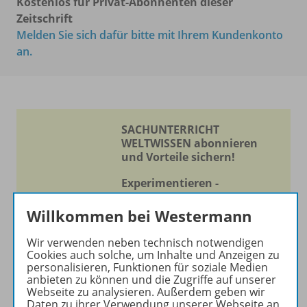
Kostenlos für Privat-Abonnenten dieser
Zeitschrift
Melden Sie sich dafür bitte mit Ihrem Kundenkonto
an.
SACHUNTERRICHT
WELTWISSEN abonnieren
und Vorteile sichern!
Experimentieren -
Entdecken - Lernen
Willkommen bei Westermann
Die Zeitschrift erscheint als
Wir verwenden neben technisch notwendigen
Print- und als digitale Version.
Cookies auch solche, um Inhalte und Anzeigen zu
Beiträge und Materialien
personalisieren, Funktionen für soziale Medien
können im Online-Archiv von
anbieten zu können und die Zugriffe auf unserer
Webseite zu analysieren. Außerdem geben wir
SACHUNTERRICHT
Daten zu ihrer Verwendung unserer Webseite an