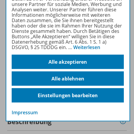
WELTWISSEN kostenlos
unsere Partner für soziale Medien, Werbung und
recherchiert und
Analysen weiter. Unserer Partner führen diese
Informationen möglicherweise mit weiteren
heruntergeladen werden (nur
Daten zusammen, die Sie ihnen bereitgestellt
für Privatpersonen).
haben oder die sie im Rahmen Ihrer Nutzung der
Jetzt kostengünstig
Dienste gesammelt haben. Durch Betätigen des
Buttons „Alle Akzeptieren“ willigen Sie in diese
Probelesen oder gleich zum
Datenerhebung gemäß Art. 6 Abs. 1 S. 1 a)
Vorteilspreis abonnieren!
DSGVO, § 25 TDDDG ein.
…
Weiterlesen
ZU DEN ABO-ANGEBOTEN
Alle akzeptieren
Alle ablehnen
Einstellungen bearbeiten
Informationen
Impressum
Beschreibung