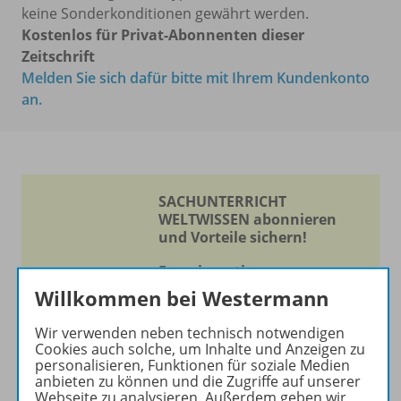
keine Sonderkonditionen gewährt werden.
Kostenlos für Privat-Abonnenten dieser
Zeitschrift
Melden Sie sich dafür bitte mit Ihrem Kundenkonto
an.
SACHUNTERRICHT
WELTWISSEN abonnieren
und Vorteile sichern!
Experimentieren -
Entdecken - Lernen
Willkommen bei Westermann
Die Zeitschrift erscheint als
Wir verwenden neben technisch notwendigen
Cookies auch solche, um Inhalte und Anzeigen zu
Print- und als digitale Version.
personalisieren, Funktionen für soziale Medien
Beiträge und Materialien
anbieten zu können und die Zugriffe auf unserer
können im Online-Archiv von
Webseite zu analysieren. Außerdem geben wir