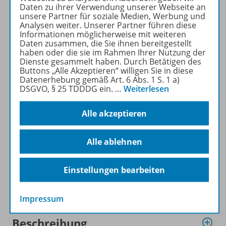
Daten zu ihrer Verwendung unserer Webseite an
SACHUNTERRICHT
unsere Partner für soziale Medien, Werbung und
WELTWISSEN kostenlos
Analysen weiter. Unserer Partner führen diese
recherchiert und
Informationen möglicherweise mit weiteren
Daten zusammen, die Sie ihnen bereitgestellt
heruntergeladen werden (nur
haben oder die sie im Rahmen Ihrer Nutzung der
für Privatpersonen).
Dienste gesammelt haben. Durch Betätigen des
Jetzt kostengünstig
Buttons „Alle Akzeptieren“ willigen Sie in diese
Datenerhebung gemäß Art. 6 Abs. 1 S. 1 a)
Probelesen oder gleich zum
DSGVO, § 25 TDDDG ein.
…
Weiterlesen
Vorteilspreis abonnieren!
Alle akzeptieren
ZU DEN ABO-ANGEBOTEN
Alle ablehnen
Einstellungen bearbeiten
Informationen
Impressum
Beschreibung