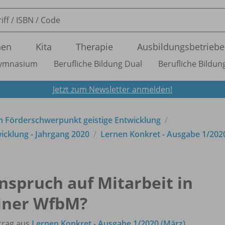
nen
Kita
Therapie
Ausbildungsbetriebe
ymnasium
Berufliche Bildung Dual
Berufliche Bildung
Jetzt zum Newsletter anmelden!
en Förderschwerpunkt geistige Entwicklung
icklung - Jahrgang 2020
Lernen Konkret - Ausgabe 1/
202
nspruch auf Mitarbeit in
iner WfbM?
trag aus
Lernen Konkret - Ausgabe 1/2020 (März)