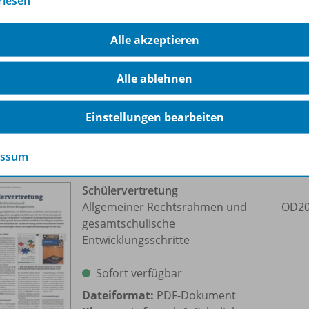
rlesen
förderstätte (TAF) entsprechen jedoch nicht seinen kogniti
lichkeiten: Er möchte arbeiten gehen und bringt auch im S
Alle akzeptieren
AF sowie auch der REHA-Berater der Arbeitsagentur sehen d
ihm die Arbeit hier verwehrt werden? Bestünden Un-terstü
Alle ablehnen
Einstellungen bearbeiten
ere Inhalte der Ausgabe
essum
Schülervertretung
Allgemeiner Rechtsrahmen und
OD20
gesamtschulische
Entwicklungsschritte
Sofort verfügbar
Dateiformat:
PDF-Dokument