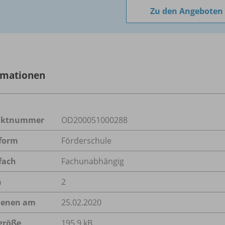
Zu den Angeboten
rmationen
uktnummer
OD200051000288
form
Förderschule
fach
Fachunabhängig
n
2
ienen am
25.02.2020
größe
195,9 kB