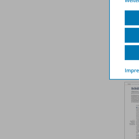
Weite
Tages
Befind
Die T
Kann 
Weit
Impr