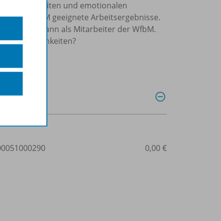
ven Möglichkeiten und emotionalen
inne der WfbM geeignete Arbeitsergebnisse.
en jungen Mann als Mitarbeiter der WfbM.
tzungsmöglichkeiten?
0051000290
0,00 €