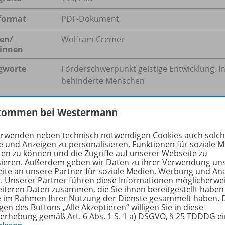
format
PDF-Dokument
en/
Wolfram Cremer
innen
gworte
Förderschwerpunkt geistige Entwicklung, Ink
behinderte Menschen
kommen bei Westermann
hreibung
erwenden neben technisch notwendigen Cookies auch solc
e und Anzeigen zu personalisieren, Funktionen für soziale 
ten zu können und die Zugriffe auf unserer Webseite zu
sieren. Außerdem geben wir Daten zu ihrer Verwendung un
ge des Übergangs Schule-Beruf (ÜSB) zeichnen sich bei e
ite an unsere Partner für soziale Medien, Werbung und An
r. Unserer Partner führen diese Informationen möglicherwe
mus-Spektrum-Störungen in einer Produktionsgruppe einer
eiteren Daten zusammen, die Sie ihnen bereitgestellt haben
erigkeiten im Praktikum ab. Besonders mit den zu langen, 
ie im Rahmen Ihrer Nutzung der Dienste gesammelt haben. 
en Leerlauf in der Produktion kann er nicht umgehen. Dies
gen des Buttons „Alle Akzeptieren“ willigen Sie in diese
erhebung gemäß Art. 6 Abs. 1 S. 1 a) DSGVO, § 25 TDDDG e
emessene, alberne Verhaltensweisen. Dahingehende Empf