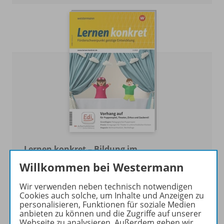
Lernen konkret – Bildung im
Förderschwerpunkt geistige Entwicklung
Willkommen bei Westermann
Jahrgang 2022
Wir verwenden neben technisch notwendigen
Cookies auch solche, um Inhalte und Anzeigen zu
Zur Übersicht
personalisieren, Funktionen für soziale Medien
anbieten zu können und die Zugriffe auf unserer
Webseite zu analysieren. Außerdem geben wir