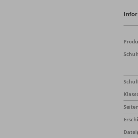
Info
Prod
Schul
Schul
Klass
Seite
Ersch
Datei