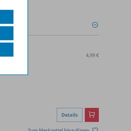
0031013254
4,99 €
Details
Zum Merkzettel hinzufügen