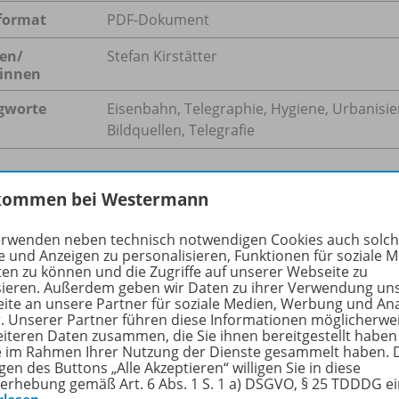
format
PDF-Dokument
en/
Stefan Kirstätter
innen
gworte
Eisenbahn, Telegraphie, Hygiene, Urbanisie
Bildquellen, Telegrafie
kommen bei Westermann
hreibung
erwenden neben technisch notwendigen Cookies auch solc
e und Anzeigen zu personalisieren, Funktionen für soziale 
ten zu können und die Zugriffe auf unserer Webseite zu
sieren. Außerdem geben wir Daten zu ihrer Verwendung un
wälzung der Agrargesellschaft und Arbeitswelt durch die In
ite an unsere Partner für soziale Medien, Werbung und An
taltung des Raumes. Etablierte Städte wuchsen; in wirtsch
r. Unserer Partner führen diese Informationen möglicherwe
ckelten sich neue Zentren. Telegrafie und Eisenbahn sorgt
eiteren Daten zusammen, die Sie ihnen bereitgestellt haben
ie im Rahmen Ihrer Nutzung der Dienste gesammelt haben. 
nformationen und Wissen. Die Lernenden (Klasse 8) erkenne
gen des Buttons „Alle Akzeptieren“ willigen Sie in diese
mmer mehr Menschen erfahrbar wurde.
erhebung gemäß Art. 6 Abs. 1 S. 1 a) DSGVO, § 25 TDDDG e