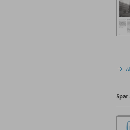
A
Spar