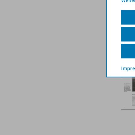
Weite
Weit
Impr