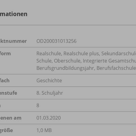
rmationen
uktnummer
OD200031013256
form
Realschule, Realschule plus, Sekundarschule
Schule, Oberschule, Integrierte Gesamtsch
Berufsgrundbildungsjahr, Berufsfachschule,
fach
Geschichte
enstufe
8. Schuljahr
n
8
ienen am
01.03.2020
größe
1,0 MB