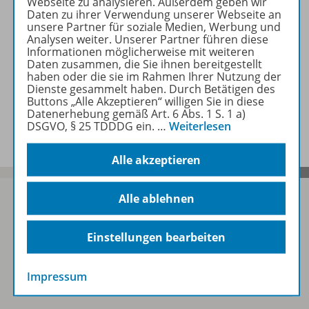
Webseite zu analysieren. Außerdem geben wir
Informationen
Daten zu ihrer Verwendung unserer Webseite an
unsere Partner für soziale Medien, Werbung und
Analysen weiter. Unserer Partner führen diese
Informationen möglicherweise mit weiteren
Weitere Inhalte der Ausgabe
Daten zusammen, die Sie ihnen bereitgestellt
haben oder die sie im Rahmen Ihrer Nutzung der
Dienste gesammelt haben. Durch Betätigen des
Buttons „Alle Akzeptieren“ willigen Sie in diese
Datenerhebung gemäß Art. 6 Abs. 1 S. 1 a)
Spar-Pakete
DSGVO, § 25 TDDDG ein.
…
Weiterlesen
Alle akzeptieren
Alle ablehnen
Sofort profitieren
Einstellungen bearbeiten
Impressum
Zum Newsletter anmelden