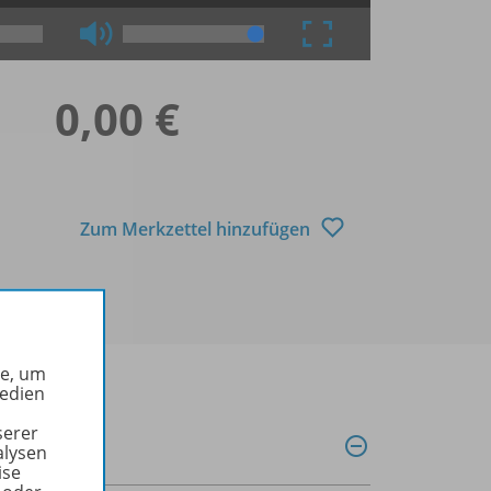
0,00 €
Zum Merkzettel hinzufügen
he, um
Medien
serer
alysen
ise