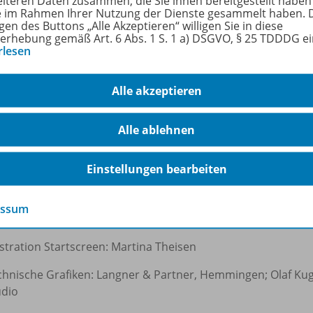
eiteren Daten zusammen, die Sie ihnen bereitgestellt haben
ie im Rahmen Ihrer Nutzung der Dienste gesammelt haben. 
gen des Buttons „Alle Akzeptieren“ willigen Sie in diese
fach
Mat
erhebung gemäß Art. 6 Abs. 1 S. 1 a) DSGVO, § 25 TDDDG e
rlesen
Alle akzeptieren
hreibung
Alle ablehnen
ssum:
Einstellungen bearbeiten
hbücher: Dr. AngelikaFallert-Müller, Michael Venhoff
essum
echerin: Friederike Fuchs
ustration Startscreen: Martina Theisen
chnische Grafiken: Langner & Partner, Hemmingen; Olaf Kug
udio