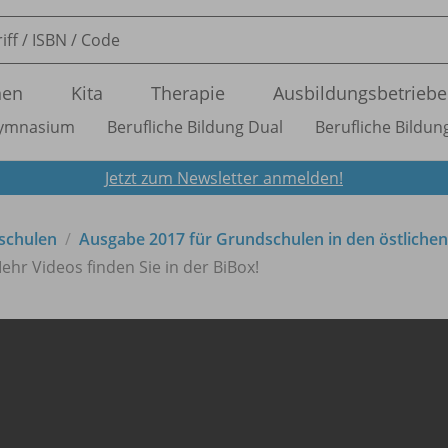
nen
Kita
Therapie
Ausbildungsbetriebe
ymnasium
Berufliche Bildung Dual
Berufliche Bildung
Jetzt zum Newsletter anmelden!
schulen
Ausgabe 2017 für Grundschulen in den östliche
ehr Videos finden Sie in der BiBox!