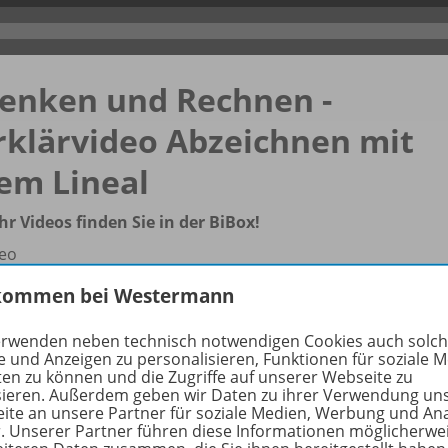
enken und Rechnen -
rklärvideo Abzeichnen mit
em Lineal
r Videos finden Sie in der BiBox!
eo
kommen bei Westermann
erwenden neben technisch notwendigen Cookies auch solc
e und Anzeigen zu personalisieren, Funktionen für soziale 
ten zu können und die Zugriffe auf unserer Webseite zu
sieren. Außerdem geben wir Daten zu ihrer Verwendung un
rmationen
ite an unsere Partner für soziale Medien, Werbung und An
r. Unserer Partner führen diese Informationen möglicherwe