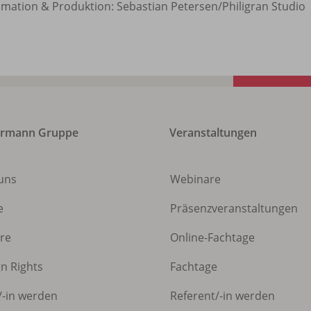
imation & Produktion: Sebastian Petersen/Philigran Studio
ermann Gruppe
Veranstaltungen
uns
Webinare
e
Präsenzveranstaltungen
ere
Online-Fachtage
gn Rights
Fachtage
/
-in werden
Referent/
-in werden