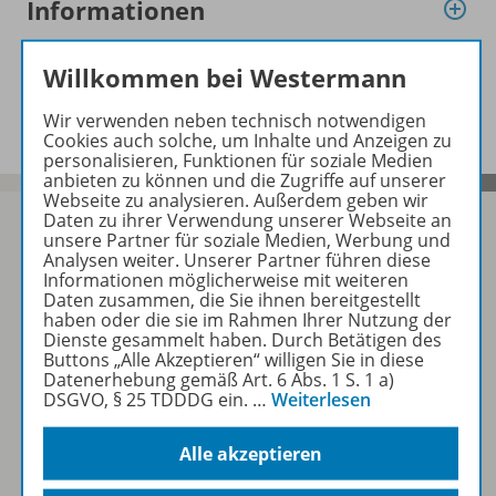
Informationen
Willkommen bei Westermann
Audio zu folgenden Werken
Wir verwenden neben technisch notwendigen
Cookies auch solche, um Inhalte und Anzeigen zu
personalisieren, Funktionen für soziale Medien
anbieten zu können und die Zugriffe auf unserer
Webseite zu analysieren. Außerdem geben wir
Daten zu ihrer Verwendung unserer Webseite an
unsere Partner für soziale Medien, Werbung und
Analysen weiter. Unserer Partner führen diese
Informationen möglicherweise mit weiteren
Sofort profitieren
Daten zusammen, die Sie ihnen bereitgestellt
haben oder die sie im Rahmen Ihrer Nutzung der
Dienste gesammelt haben. Durch Betätigen des
Zum Newsletter anmelden
Buttons „Alle Akzeptieren“ willigen Sie in diese
Datenerhebung gemäß Art. 6 Abs. 1 S. 1 a)
DSGVO, § 25 TDDDG ein.
…
Weiterlesen
Alle akzeptieren
Folgen Sie uns auf Social Media