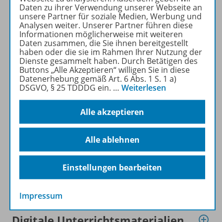
Daten zu ihrer Verwendung unserer Webseite an
unsere Partner für soziale Medien, Werbung und
Analysen weiter. Unserer Partner führen diese
Zugehörige Produkte
Informationen möglicherweise mit weiteren
Daten zusammen, die Sie ihnen bereitgestellt
haben oder die sie im Rahmen Ihrer Nutzung der
Dienste gesammelt haben. Durch Betätigen des
Planungshilfen
Buttons „Alle Akzeptieren“ willigen Sie in diese
Datenerhebung gemäß Art. 6 Abs. 1 S. 1 a)
DSGVO, § 25 TDDDG ein.
…
Weiterlesen
Ergänzende Materialien
Alle akzeptieren
Alle ablehnen
Audio
Einstellungen bearbeiten
Video
Impressum
Digitale Unterrichtsmaterialien