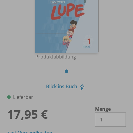
Produktabbildung
Blick ins Buch
Lieferbar
Menge
17,95 €
Es 
zzgl. Versandkosten