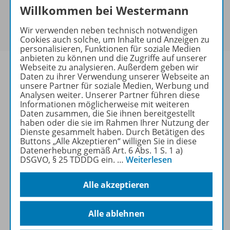
Sie haben ein passendes
Spar-Paket
?
Willkommen bei Westermann
Um den für Sie gültigen Preis zu sehen,
melden Sie
Wir verwenden neben technisch notwendigen
sich bitte an
.
Cookies auch solche, um Inhalte und Anzeigen zu
personalisieren, Funktionen für soziale Medien
anbieten zu können und die Zugriffe auf unserer
Webseite zu analysieren. Außerdem geben wir
Daten zu ihrer Verwendung unserer Webseite an
unsere Partner für soziale Medien, Werbung und
Analysen weiter. Unserer Partner führen diese
Informationen
Informationen möglicherweise mit weiteren
Daten zusammen, die Sie ihnen bereitgestellt
haben oder die sie im Rahmen Ihrer Nutzung der
Dienste gesammelt haben. Durch Betätigen des
Weitere Inhalte der Ausgabe
Buttons „Alle Akzeptieren“ willigen Sie in diese
Datenerhebung gemäß Art. 6 Abs. 1 S. 1 a)
DSGVO, § 25 TDDDG ein.
…
Weiterlesen
Ergänzende Materialien
Alle akzeptieren
Alle ablehnen
Spar-Pakete