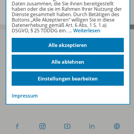
Benachrichtigungs-Service
Daten zusammen, die Sie ihnen bereitgestellt
haben oder die sie im Rahmen Ihrer Nutzung der
Dienste gesammelt haben. Durch Betätigen des
Buttons „Alle Akzeptieren“ willigen Sie in diese
Datenerhebung gemäß Art. 6 Abs. 1 S. 1 a)
DSGVO, § 25 TDDDG ein.
…
Weiterlesen
Alle akzeptieren
Sofort profitieren
Alle ablehnen
Zum Newsletter anmelden
Einstellungen bearbeiten
Impressum
Folgen Sie uns auf Social Media