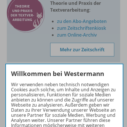
Theorie und Praxis der
Textverarbeitung
:
zu den Abo-Angeboten
zum Zeitschriftenkiosk
zum Online-Archiv
Mehr zur Zeitschrift
Willkommen bei Westermann
Wir verwenden neben technisch notwendigen
Informationen
Cookies auch solche, um Inhalte und Anzeigen zu
personalisieren, Funktionen für soziale Medien
anbieten zu können und die Zugriffe auf unserer
Webseite zu analysieren. Außerdem geben wir
Produkte des Jahrgangs
Daten zu ihrer Verwendung unserer Webseite an
unsere Partner für soziale Medien, Werbung und
Analysen weiter. Unserer Partner führen diese
Informationen möglicherweise mit weiteren