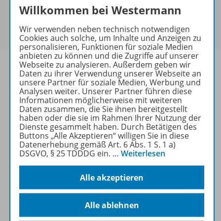
Sie haben ein passendes
Spar-Paket
?
Willkommen bei Westermann
Um den für Sie gültigen Preis zu sehen,
melden Sie
Wir verwenden neben technisch notwendigen
sich bitte an
.
Cookies auch solche, um Inhalte und Anzeigen zu
personalisieren, Funktionen für soziale Medien
anbieten zu können und die Zugriffe auf unserer
Webseite zu analysieren. Außerdem geben wir
Daten zu ihrer Verwendung unserer Webseite an
unsere Partner für soziale Medien, Werbung und
Analysen weiter. Unserer Partner führen diese
Informationen
Informationen möglicherweise mit weiteren
Daten zusammen, die Sie ihnen bereitgestellt
haben oder die sie im Rahmen Ihrer Nutzung der
Dienste gesammelt haben. Durch Betätigen des
Weitere Inhalte der Ausgabe
Buttons „Alle Akzeptieren“ willigen Sie in diese
Datenerhebung gemäß Art. 6 Abs. 1 S. 1 a)
DSGVO, § 25 TDDDG ein.
…
Weiterlesen
Ergänzende Materialien
Alle akzeptieren
Alle ablehnen
Spar-Pakete