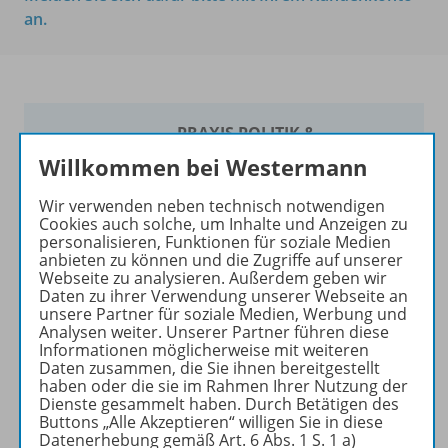
an.
PRAXIS POLITIK &
WIRTSCHAFT
Willkommen bei Westermann
Ihr Wegweiser zu den
Wir verwenden neben technisch notwendigen
wichtigsten Seiten:
Cookies auch solche, um Inhalte und Anzeigen zu
personalisieren, Funktionen für soziale Medien
zu den Abo-Angeboten
anbieten zu können und die Zugriffe auf unserer
Webseite zu analysieren. Außerdem geben wir
zum Zeitschriftenkiosk
Daten zu ihrer Verwendung unserer Webseite an
zum Online-Archiv
unsere Partner für soziale Medien, Werbung und
Analysen weiter. Unserer Partner führen diese
Informationen möglicherweise mit weiteren
Mehr zur Zeitschrift
Daten zusammen, die Sie ihnen bereitgestellt
haben oder die sie im Rahmen Ihrer Nutzung der
Dienste gesammelt haben. Durch Betätigen des
Buttons „Alle Akzeptieren“ willigen Sie in diese
Datenerhebung gemäß Art. 6 Abs. 1 S. 1 a)