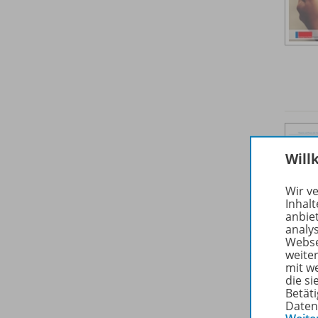
Will
Wir v
Inhalt
anbie
analy
Webse
weite
mit w
die s
Betäti
Daten