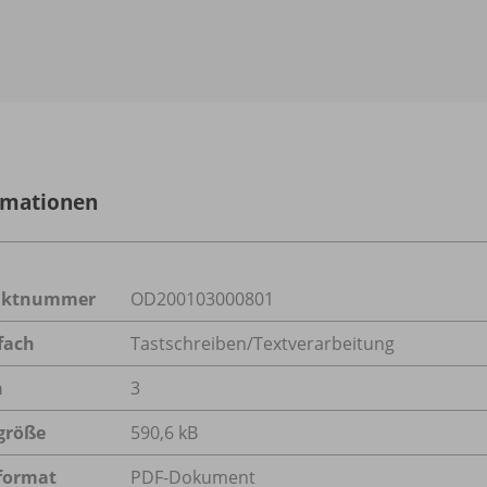
rmationen
uktnummer
OD200103000801
fach
Tastschreiben/Textverarbeitung
n
3
größe
590,6 kB
format
PDF-Dokument