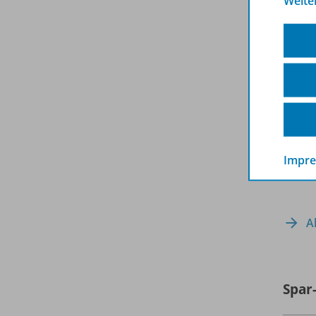
Weite
Impr
A
Spar