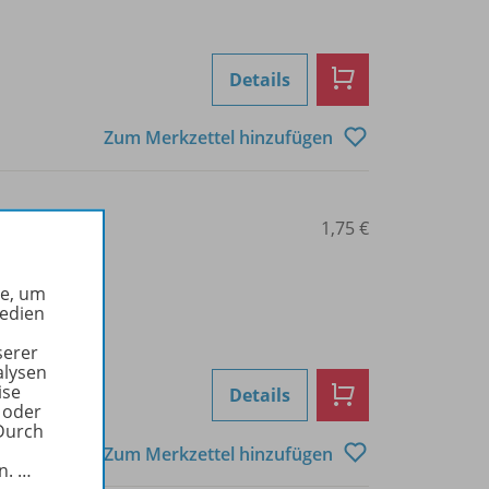
Details
Zum Merkzettel hinzufügen
0103000784
1,75 €
he, um
Medien
serer
alysen
ise
Details
 oder
Durch
Zum Merkzettel hinzufügen
in.
…