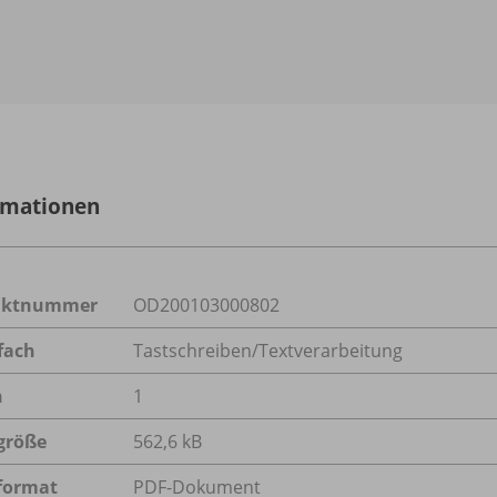
rmationen
uktnummer
OD200103000802
fach
Tastschreiben/Textverarbeitung
n
1
größe
562,6 kB
format
PDF-Dokument