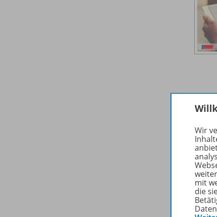
Will
Wir v
Inhalt
anbie
analy
Webse
weite
mit w
die s
Betäti
Daten