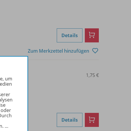
Details
Zum Merkzettel hinzufügen
0103000784
1,75 €
he, um
Medien
serer
alysen
ise
 oder
Durch
Details
in.
…