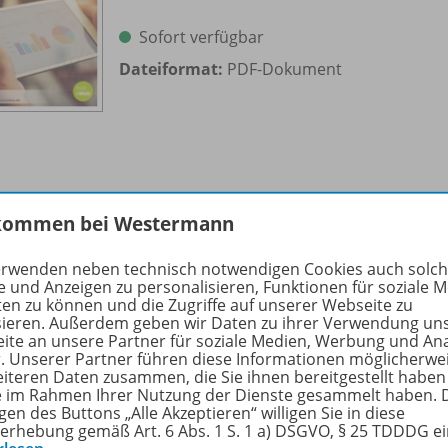
Sofort verfügbar
Dateiformat:
PDF-Dokument
kommen bei Westermann
Serienbrief
Ausgabe 4/
2020
OD20
erwenden neben technisch notwendigen Cookies auch solc
e und Anzeigen zu personalisieren, Funktionen für soziale 
Sofort verfügbar
ten zu können und die Zugriffe auf unserer Webseite zu
sieren. Außerdem geben wir Daten zu ihrer Verwendung un
Dateiformat:
PDF-Dokument
ite an unsere Partner für soziale Medien, Werbung und An
r. Unserer Partner führen diese Informationen möglicherwe
eiteren Daten zusammen, die Sie ihnen bereitgestellt haben
ie im Rahmen Ihrer Nutzung der Dienste gesammelt haben. 
gen des Buttons „Alle Akzeptieren“ willigen Sie in diese
erhebung gemäß Art. 6 Abs. 1 S. 1 a) DSGVO, § 25 TDDDG e