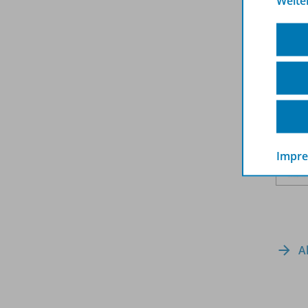
Weite
Impr
A