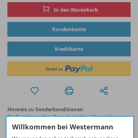
In den Warenkorb
Kundenkonto
Kreditkarte
Hinweis zu Sonderkonditionen
Bei Bezahlung über Paypal und Kreditkarte können
keine Sonderkonditionen gewährt werden.
Willkommen bei Westermann
Sie haben ein passendes
Spar-Paket
?