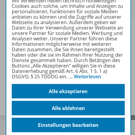
Wir verwenden neben technisch notwendigen
Um den für Sie gültigen Preis zu sehen,
melden Sie
Cookies auch solche, um Inhalte und Anzeigen zu
sich bitte an
.
personalisieren, Funktionen für soziale Medien
anbieten zu können und die Zugriffe auf unserer
Webseite zu analysieren. Außerdem geben wir
Daten zu ihrer Verwendung unserer Webseite an
unsere Partner für soziale Medien, Werbung und
Analysen weiter. Unserer Partner führen diese
Informationen möglicherweise mit weiteren
Informationen
Daten zusammen, die Sie ihnen bereitgestellt
haben oder die sie im Rahmen Ihrer Nutzung der
Dienste gesammelt haben. Durch Betätigen des
Buttons „Alle Akzeptieren“ willigen Sie in diese
Weitere Inhalte der Ausgabe
Datenerhebung gemäß Art. 6 Abs. 1 S. 1 a)
DSGVO, § 25 TDDDG ein.
…
Weiterlesen
Alle akzeptieren
Spar-Pakete
Alle ablehnen
Einstellungen bearbeiten