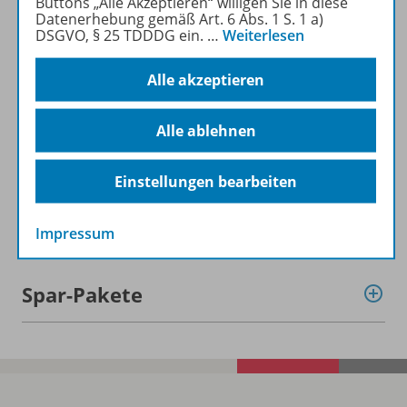
Buttons „Alle Akzeptieren“ willigen Sie in diese
Datenerhebung gemäß Art. 6 Abs. 1 S. 1 a)
DSGVO, § 25 TDDDG ein.
…
Weiterlesen
Alle akzeptieren
Informationen
Alle ablehnen
Beschreibung
Einstellungen bearbeiten
Weitere Inhalte der Ausgabe
Impressum
Spar-Pakete