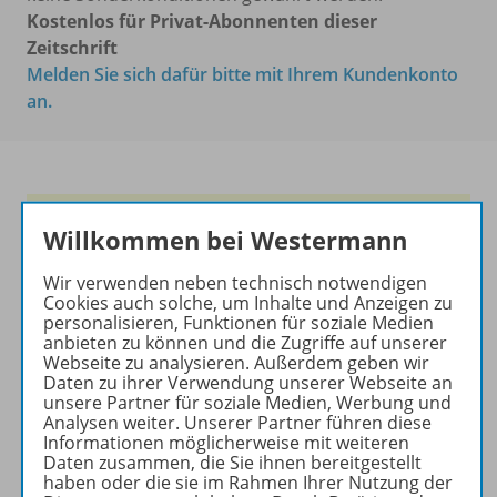
Kostenlos für Privat-Abonnenten dieser
Zeitschrift
Melden Sie sich dafür bitte mit Ihrem Kundenkonto
an.
Frische Ideen für den
Willkommen bei Westermann
Englischunterricht!
Wir verwenden neben technisch notwendigen
Ihr Wegweiser zu den
Cookies auch solche, um Inhalte und Anzeigen zu
wichtigsten Seiten von PRAXIS
personalisieren, Funktionen für soziale Medien
anbieten zu können und die Zugriffe auf unserer
ENGLISCH:
Webseite zu analysieren. Außerdem geben wir
Daten zu ihrer Verwendung unserer Webseite an
zu den Abo-Angeboten
unsere Partner für soziale Medien, Werbung und
zum Zeitschriftenkiosk
Analysen weiter. Unserer Partner führen diese
Informationen möglicherweise mit weiteren
zum Online-Archiv
Daten zusammen, die Sie ihnen bereitgestellt
haben oder die sie im Rahmen Ihrer Nutzung der