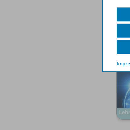
Spar
Impr