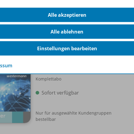
Alle akzeptieren
Alle ablehnen
-Pakete
Einstellungen bearbeiten
Schroedel aktuell
Einzellizenz
WEB-
essum
Komplettabo
Sofort verfügbar
Nur für ausgewählte Kundengruppen
bestellbar