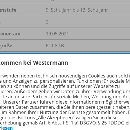
enstufe
9. Schuljahr bis 13. Schuljahr
n
2
ienen am
19.05.2021
größe
611,8 kB
format
ZIP-Dateiarchiv
kommen bei Westermann
erwenden neben technisch notwendigen Cookies auch solc
e und Anzeigen zu personalisieren, Funktionen für soziale 
hreibung
ten zu können und die Zugriffe auf unserer Webseite zu
sieren. Außerdem geben wir Daten zu ihrer Verwendung un
ite an unsere Partner für soziale Medien, Werbung und An
r. Unserer Partner führen diese Informationen möglicherwe
eiteren Daten zusammen, die Sie ihnen bereitgestellt haben
ottish National Party (SNP) won a record fourth term in offic
ie im Rahmen Ihrer Nutzung der Dienste gesammelt haben. 
on’s desire to hold a fresh independence referendum in th
gen des Buttons „Alle Akzeptieren“ willigen Sie in diese
erhebung gemäß Art. 6 Abs. 1 S. 1 a) DSGVO, § 25 TDDDG e
ation about the historic union between England and Scotla
rlesen
nt that might break the centuries-old union and lead to t