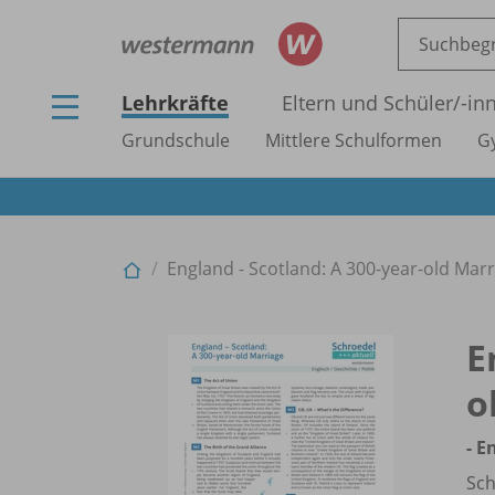
Lehrkräfte
Eltern und Schüler/
-in
Grundschule
Mittlere Schulformen
G
England - Scotland: A 300-year-old Marri
E
o
- E
Sch