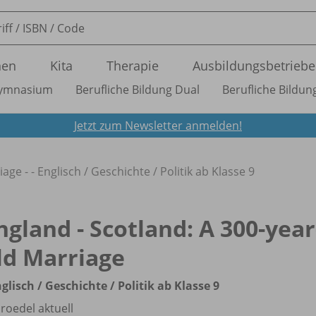
nen
Kita
Therapie
Ausbildungsbetriebe
ymnasium
Berufliche Bildung Dual
Berufliche Bildung
Jetzt zum Newsletter anmelden!
age - - Englisch /
Geschichte /
Politik ab Klasse 9
ngland - Scotland: A 300-year
ld Marriage
nglisch /
Geschichte /
Politik ab Klasse 9
roedel aktuell