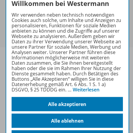
Hinweis zu Sonderkonditionen
Willkommen bei Westermann
Bei Bezahlung über Paypal und Kreditkarte können
Wir verwenden neben technisch notwendigen
keine Sonderkonditionen gewährt werden.
Cookies auch solche, um Inhalte und Anzeigen zu
Sie haben ein passendes
Spar-Paket
?
personalisieren, Funktionen für soziale Medien
Um den für Sie gültigen Preis zu sehen,
melden Sie
anbieten zu können und die Zugriffe auf unserer
Webseite zu analysieren. Außerdem geben wir
sich bitte an
.
Daten zu ihrer Verwendung unserer Webseite an
unsere Partner für soziale Medien, Werbung und
Analysen weiter. Unserer Partner führen diese
Informationen möglicherweise mit weiteren
Daten zusammen, die Sie ihnen bereitgestellt
haben oder die sie im Rahmen Ihrer Nutzung der
Dienste gesammelt haben. Durch Betätigen des
Informationen
Buttons „Alle Akzeptieren“ willigen Sie in diese
Datenerhebung gemäß Art. 6 Abs. 1 S. 1 a)
DSGVO, § 25 TDDDG ein.
…
Weiterlesen
Weitere Inhalte der Ausgabe
Alle akzeptieren
Spar-Pakete
Alle ablehnen