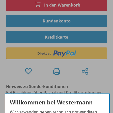
In den Warenkorb
Kundenkonto
Kreditkarte
Hinweis zu Sonderkonditionen
Bei Bezahlung über Paypal und Kreditkarte können
keine Sonderkonditionen gewährt werden.
Willkommen bei Westermann
Sie haben ein passendes
Spar-Paket
?
Um den für Sie gültigen Preis zu sehen,
melden Sie
Wir verwenden neben technisch notwendigen