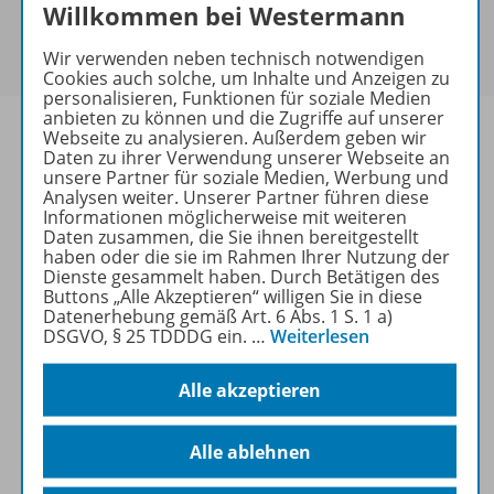
Sie haben ein passendes
Spar-Paket
?
Willkommen bei Westermann
Um den für Sie gültigen Preis zu sehen,
melden Sie
sich bitte an
.
Wir verwenden neben technisch notwendigen
Cookies auch solche, um Inhalte und Anzeigen zu
personalisieren, Funktionen für soziale Medien
anbieten zu können und die Zugriffe auf unserer
Webseite zu analysieren. Außerdem geben wir
Daten zu ihrer Verwendung unserer Webseite an
unsere Partner für soziale Medien, Werbung und
Informationen
Analysen weiter. Unserer Partner führen diese
Informationen möglicherweise mit weiteren
Daten zusammen, die Sie ihnen bereitgestellt
haben oder die sie im Rahmen Ihrer Nutzung der
Dienste gesammelt haben. Durch Betätigen des
Weitere Inhalte der Ausgabe
Buttons „Alle Akzeptieren“ willigen Sie in diese
Datenerhebung gemäß Art. 6 Abs. 1 S. 1 a)
DSGVO, § 25 TDDDG ein.
…
Weiterlesen
Ergänzende Materialien
Alle akzeptieren
Spar-Pakete
Alle ablehnen