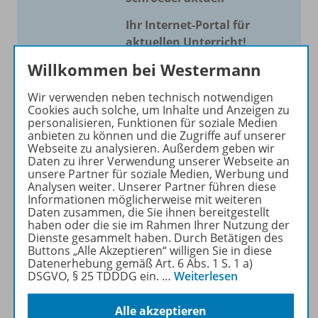
Ihr Internet-Portal für
aktuellen Unterricht!
Willkommen bei Westermann
Mit Schroedel aktuell bieten
wir Ihnen einen Service, um
Wir verwenden neben technisch notwendigen
Ihren Unterricht aktuell und
Cookies auch solche, um Inhalte und Anzeigen zu
einfach zu gestalten. Jede
personalisieren, Funktionen für soziale Medien
anbieten zu können und die Zugriffe auf unserer
Woche drei bis vier
Webseite zu analysieren. Außerdem geben wir
Neuerscheinungen mit
Daten zu ihrer Verwendung unserer Webseite an
großem Online Archiv.
unsere Partner für soziale Medien, Werbung und
Analysen weiter. Unserer Partner führen diese
Informationen möglicherweise mit weiteren
Mehr erfahren
Daten zusammen, die Sie ihnen bereitgestellt
haben oder die sie im Rahmen Ihrer Nutzung der
Dienste gesammelt haben. Durch Betätigen des
Buttons „Alle Akzeptieren“ willigen Sie in diese
Datenerhebung gemäß Art. 6 Abs. 1 S. 1 a)
DSGVO, § 25 TDDDG ein.
…
Weiterlesen
Informationen
Alle akzeptieren