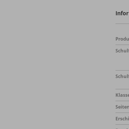
Info
Prod
Schul
Schul
Klass
Seite
Ersch