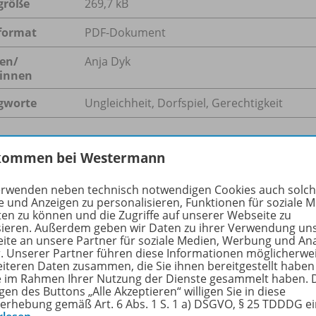
größe
269,7 kB
format
PDF-Dokument
en/
Anja Dyk
innen
gworte
Ungleichheit, Dorfspiel, Gerechtigkeit
kommen bei Westermann
hreibung
erwenden neben technisch notwendigen Cookies auch solc
e und Anzeigen zu personalisieren, Funktionen für soziale 
ten zu können und die Zugriffe auf unserer Webseite zu
sieren. Außerdem geben wir Daten zu ihrer Verwendung un
gerechte Gesellschaft ermöglicht auch den Schwächsten ein
ite an unsere Partner für soziale Medien, Werbung und An
 Werkes „Eine Theorie der Gerechtigkeit“ ist John Rawls, der
r. Unserer Partner führen diese Informationen möglicherwe
 schon lang zum Klassiker avanciert. Aktualität hat das Wer
eiteren Daten zusammen, die Sie ihnen bereitgestellt haben
ie im Rahmen Ihrer Nutzung der Dienste gesammelt haben. 
gen des Buttons „Alle Akzeptieren“ willigen Sie in diese
erhebung gemäß Art. 6 Abs. 1 S. 1 a) DSGVO, § 25 TDDDG e