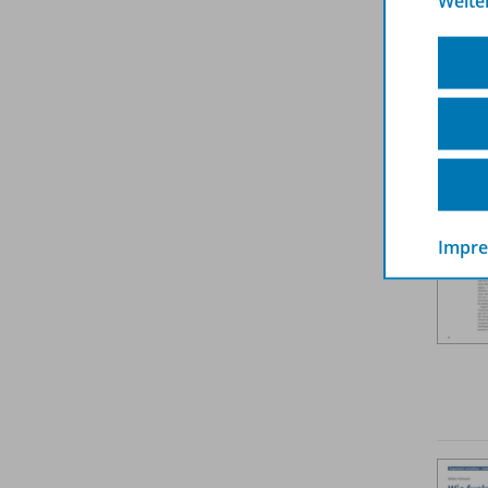
Weite
Weit
Impr