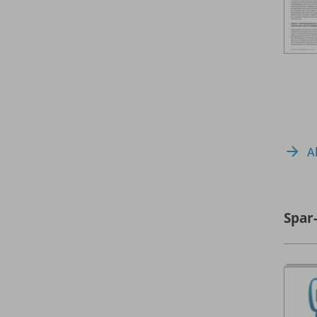
A
Spar