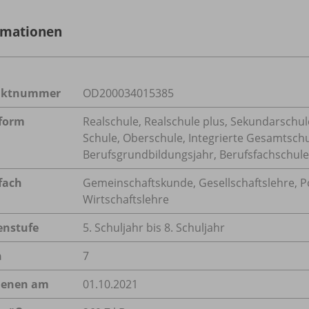
rmationen
uktnummer
OD200034015385
form
Realschule, Realschule plus, Sekundarschule
Schule, Oberschule, Integrierte Gesamtsch
Berufsgrundbildungsjahr, Berufsfachschule
fach
Gemeinschaftskunde
,
Gesellschaftslehre
,
P
Wirtschaftslehre
enstufe
5. Schuljahr bis 8. Schuljahr
n
7
ienen am
01.10.2021