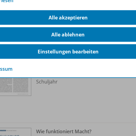
rlesen
ere Inhalte der Ausgabe
Alle akzeptieren
Alle ablehnen
Politik begründen.
Moderne Theorien in der Schule
OD20
Einstellungen bearbeiten
Sofort verfügbar
Dateiformat:
PDF-Dokument
essum
Klassenstufen:
11. Schuljahr bis 13.
Schuljahr
Wie funktioniert Macht?