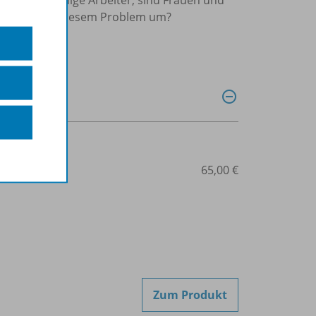
hen wir mit diesem Problem um?
507-08160
65,00 €
Zum Produkt