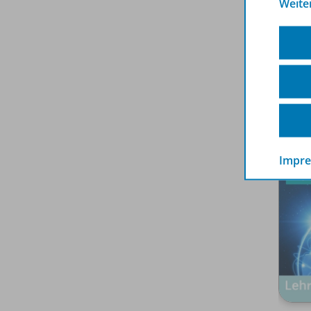
Weite
Mensc
Spar
Impr