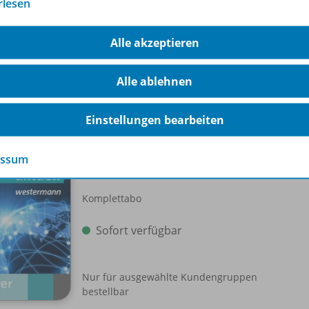
rlesen
hen mit Migrationshintergrund unterrepräsentiert. Wie ge
Alle akzeptieren
Alle ablehnen
-Pakete
Einstellungen bearbeiten
Schroedel aktuell
essum
Einzellizenz
WEB-
Komplettabo
Sofort verfügbar
Nur für ausgewählte Kundengruppen
bestellbar