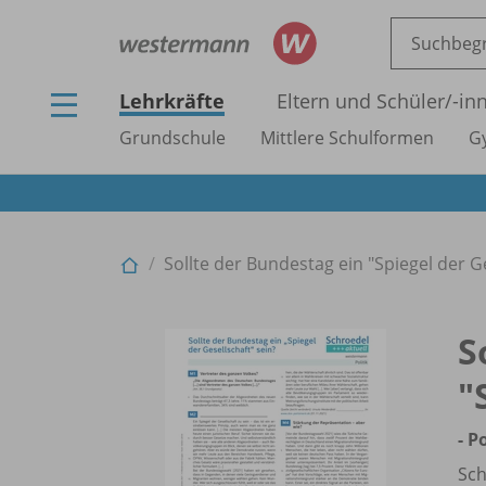
Lehrkräfte
Eltern und Schüler/
-in
Grundschule
Mittlere Schulformen
G
Sollte der Bundestag ein "Spiegel der Ges
S
"
- P
Sch