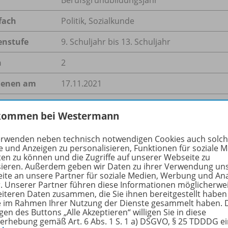
fach
Politik
,
Sozialkunde
enstufe
9. Schuljahr bis 13. Schuljahr
n
2
ienen am
17.11.2021
größe
449,2 kB
kommen bei Westermann
format
ZIP-Dateiarchiv
erwenden neben technisch notwendigen Cookies auch solc
e und Anzeigen zu personalisieren, Funktionen für soziale 
ten zu können und die Zugriffe auf unserer Webseite zu
sieren. Außerdem geben wir Daten zu ihrer Verwendung un
hreibung
ite an unsere Partner für soziale Medien, Werbung und An
r. Unserer Partner führen diese Informationen möglicherwe
eiteren Daten zusammen, die Sie ihnen bereitgestellt haben
ie im Rahmen Ihrer Nutzung der Dienste gesammelt haben. 
gen des Buttons „Alle Akzeptieren“ willigen Sie in diese
Abgeordneten des Deutschen Bundestages sind Vertreter des
erhebung gemäß Art. 6 Abs. 1 S. 1 a) DSGVO, § 25 TDDDG e
esetz. Doch auch im neuen Bundestag sitzen viele Juristen