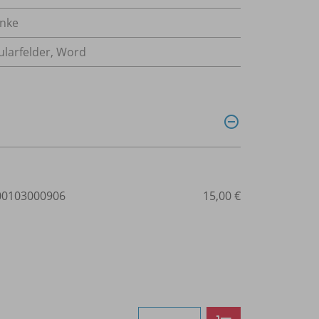
enke
larfelder, Word
0103000906
15,00 €