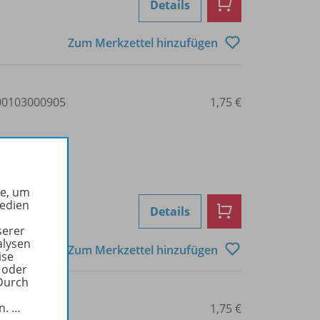
Details
Zum Merkzettel hinzufügen
0103000905
1,75 €
he, um
Medien
Details
serer
alysen
Zum Merkzettel hinzufügen
ise
 oder
Durch
in.
…
0103000907
1,75 €