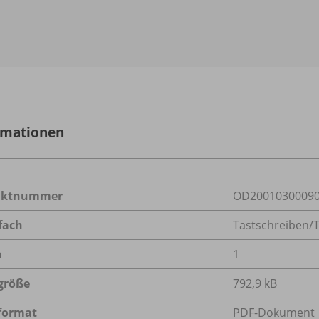
rmationen
uktnummer
OD2001030009
fach
Tastschreiben/
n
1
größe
792,9 kB
format
PDF-Dokument