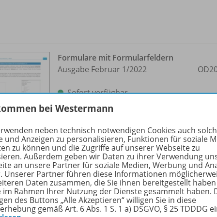
Formulare mit Formularfeldern
Ausgabe Februar 1/
2022
OD20
Sofort verfügbar
kommen bei Westermann
Dateiformat:
PDF-Dokument
erwenden neben technisch notwendigen Cookies auch solc
e und Anzeigen zu personalisieren, Funktionen für soziale 
ten zu können und die Zugriffe auf unserer Webseite zu
sieren. Außerdem geben wir Daten zu ihrer Verwendung un
ite an unsere Partner für soziale Medien, Werbung und An
r. Unserer Partner führen diese Informationen möglicherwe
eiteren Daten zusammen, die Sie ihnen bereitgestellt haben
ie im Rahmen Ihrer Nutzung der Dienste gesammelt haben. 
Aufgabe Formularerstellung mit
gen des Buttons „Alle Akzeptieren“ willigen Sie in diese
erhebung gemäß Art. 6 Abs. 1 S. 1 a) DSGVO, § 25 TDDDG e
Formularfeldern
OD20