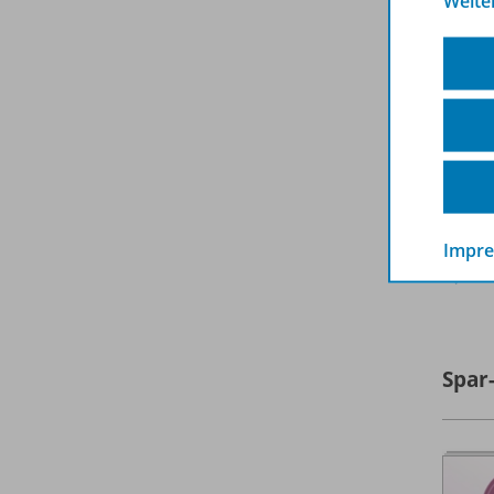
Weite
Impr
A
Spar