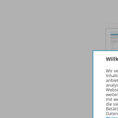
Will
Wir v
Inhalt
anbie
analy
Webse
weite
mit w
die s
Betäti
Daten