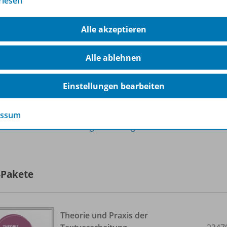
rlesen
Ausgabe Februar 1/
2022
Sofort verfügbar
Alle akzeptieren
Dateiformat:
PDF-Dokument
Alle ablehnen
Einstellungen bearbeiten
essum
lle 25 Inhalte dieser Ausgabe anzeigen
-Pakete
Theorie und Praxis der