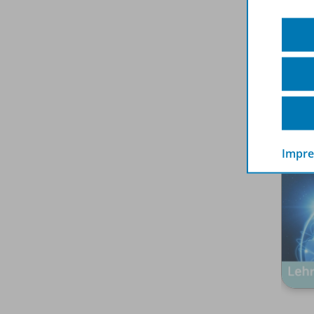
Spar
Impr