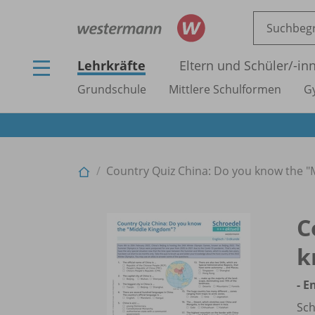
Lehrkräfte
Eltern und Schüler/
-in
Grundschule
Mittlere Schulformen
G
Country Quiz China: Do you know the "M
C
k
- E
Sch