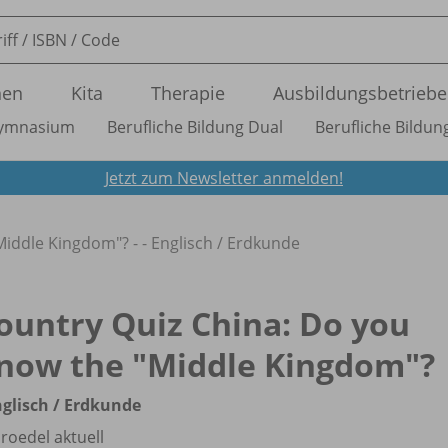
nen
Kita
Therapie
Ausbildungsbetriebe
ymnasium
Berufliche Bildung Dual
Berufliche Bildung
Jetzt zum Newsletter anmelden!
iddle Kingdom"? - - Englisch /
Erdkunde
ountry Quiz China: Do you
now the "Middle Kingdom"?
nglisch /
Erdkunde
roedel aktuell