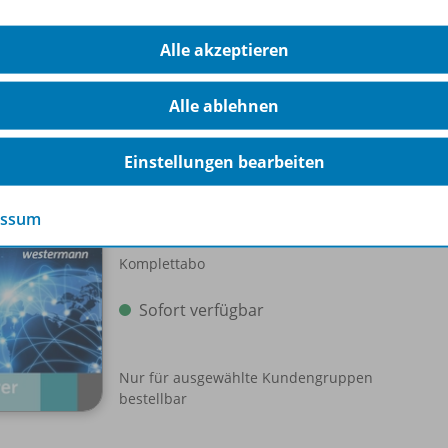
Alle akzeptieren
Alle ablehnen
-Pakete
Einstellungen bearbeiten
Schroedel aktuell
Einzellizenz
WEB-
essum
Komplettabo
Sofort verfügbar
Nur für ausgewählte Kundengruppen
bestellbar