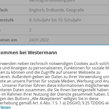
fach
Englisch
,
Erdkunde
,
Geografie
enstufe
8. Schuljahr bis 10. Schuljahr
n
2
ienen am
24.01.2022
größe
1,2 MB
kommen bei Westermann
format
ZIP-Dateiarchiv
erwenden neben technisch notwendigen Cookies auch solc
e und Anzeigen zu personalisieren, Funktionen für soziale 
ten zu können und die Zugriffe auf unserer Webseite zu
sieren. Außerdem geben wir Daten zu ihrer Verwendung un
ite an unsere Partner für soziale Medien, Werbung und An
hreibung
r. Unserer Partner führen diese Informationen möglicherwe
eiteren Daten zusammen, die Sie ihnen bereitgestellt haben
ie im Rahmen Ihrer Nutzung der Dienste gesammelt haben. 
gen des Buttons „Alle Akzeptieren“ willigen Sie in diese
erhebung gemäß Art. 6 Abs. 1 S. 1 a) DSGVO, § 25 TDDDG e
th to 20th February 2022, China’s Beijing is hosting the Ol
rlesen
eet, students can acquire and brush up basic knowledge ab