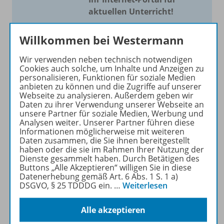
aktuellen Unterricht!
Mit Schroedel aktuell bieten
Willkommen bei Westermann
wir Ihnen einen Service, um
Ihren Unterricht aktuell und
Wir verwenden neben technisch notwendigen
einfach zu gestalten. Jede
Cookies auch solche, um Inhalte und Anzeigen zu
personalisieren, Funktionen für soziale Medien
Woche drei bis vier
anbieten zu können und die Zugriffe auf unserer
Neuerscheinungen mit
Webseite zu analysieren. Außerdem geben wir
großem Online Archiv.
Daten zu ihrer Verwendung unserer Webseite an
unsere Partner für soziale Medien, Werbung und
Analysen weiter. Unserer Partner führen diese
Mehr erfahren
Informationen möglicherweise mit weiteren
Daten zusammen, die Sie ihnen bereitgestellt
haben oder die sie im Rahmen Ihrer Nutzung der
Dienste gesammelt haben. Durch Betätigen des
Buttons „Alle Akzeptieren“ willigen Sie in diese
Datenerhebung gemäß Art. 6 Abs. 1 S. 1 a)
DSGVO, § 25 TDDDG ein.
…
Weiterlesen
Informationen
Alle akzeptieren