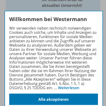
aktuellen Unterricht!
Mit Schroedel aktuell bieten
Willkommen bei Westermann
wir Ihnen einen Service, um
Ihren Unterricht aktuell und
Wir verwenden neben technisch notwendigen
einfach zu gestalten. Jede
Cookies auch solche, um Inhalte und Anzeigen zu
personalisieren, Funktionen für soziale Medien
Woche drei bis vier
anbieten zu können und die Zugriffe auf unserer
Neuerscheinungen mit
Webseite zu analysieren. Außerdem geben wir
großem Online Archiv.
Daten zu ihrer Verwendung unserer Webseite an
unsere Partner für soziale Medien, Werbung und
Analysen weiter. Unserer Partner führen diese
Mehr erfahren
Informationen möglicherweise mit weiteren
Daten zusammen, die Sie ihnen bereitgestellt
haben oder die sie im Rahmen Ihrer Nutzung der
Dienste gesammelt haben. Durch Betätigen des
Buttons „Alle Akzeptieren“ willigen Sie in diese
Datenerhebung gemäß Art. 6 Abs. 1 S. 1 a)
DSGVO, § 25 TDDDG ein.
…
Weiterlesen
Informationen
Alle akzeptieren