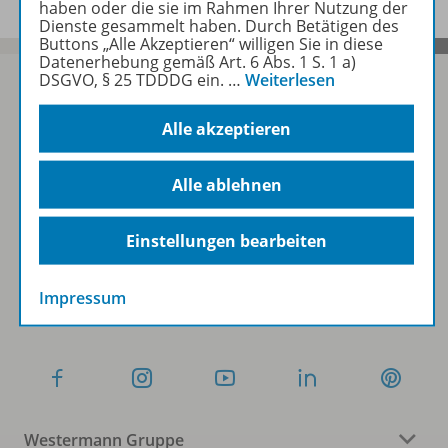
haben oder die sie im Rahmen Ihrer Nutzung der
Dienste gesammelt haben. Durch Betätigen des
Buttons „Alle Akzeptieren“ willigen Sie in diese
Datenerhebung gemäß Art. 6 Abs. 1 S. 1 a)
DSGVO, § 25 TDDDG ein.
…
Weiterlesen
Alle akzeptieren
Sofort profitieren
Alle ablehnen
Zum Newsletter anmelden
Einstellungen bearbeiten
Folgen Sie uns auf Social Media
Impressum
Westermann Gruppe