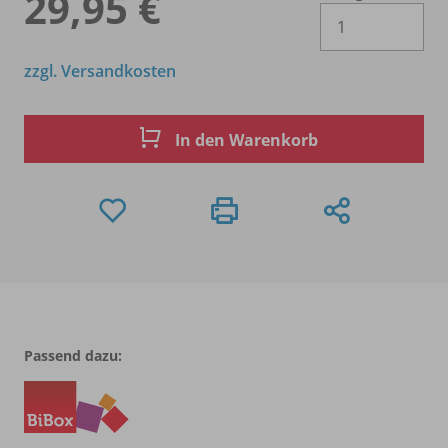
29,95 €
Es 
zzgl. Versandkosten
In den Warenkorb
Passend dazu: