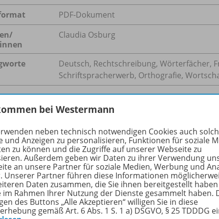
format
PDF-Dokument
en/
Claudia Osburg
innen
gworte
Deutsch, Rechtschreibung, Wörterfächer, Fr
Schriftspracherwerb, Orthografie, Wortsch
kommen bei Westermann
hreibung
erwenden neben technisch notwendigen Cookies auch solc
e und Anzeigen zu personalisieren, Funktionen für soziale 
ten zu können und die Zugriffe auf unserer Webseite zu
sieren. Außerdem geben wir Daten zu ihrer Verwendung un
rter schreibt oder liest, orientiert sich nicht nur an der
ite an unsere Partner für soziale Medien, Werbung und An
esen, Schreiben und Verstehen grundlegend unterstützen.
r. Unserer Partner führen diese Informationen möglicherwe
eiteren Daten zusammen, die Sie ihnen bereitgestellt haben
ibung kann durch Wörterfächer unterstützt werden – auf u
ie im Rahmen Ihrer Nutzung der Dienste gesammelt haben. 
chsniveaus. Wörterfächer, auch Lesefächer genannt, werden
gen des Buttons „Alle Akzeptieren“ willigen Sie in diese
ind mit dem Ziel verbunden, dass Kinder zu der Richtigsc
erhebung gemäß Art. 6 Abs. 1 S. 1 a) DSGVO, § 25 TDDDG e