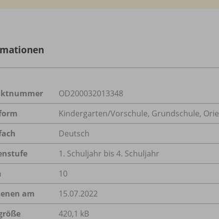
rmationen
uktnummer
OD200032013348
form
Kindergarten/
Vorschule, Grundschule, Orie
fach
Deutsch
enstufe
1. Schuljahr bis 4. Schuljahr
n
10
ienen am
15.07.2022
größe
420,1 kB