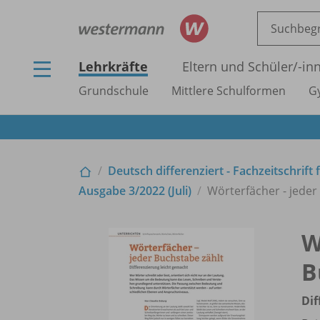
Lehrkräfte
Eltern und Schüler/
-in
Grundschule
Mittlere Schulformen
G
Deutsch differenziert - Fachzeitschrif
Ausgabe 3/
2022 (Juli)
Wörterfächer - jeder
W
B
Dif