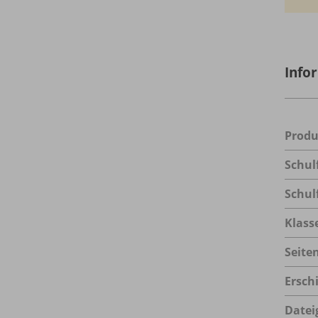
Info
Prod
Schul
Schul
Klass
Seite
Ersch
Datei