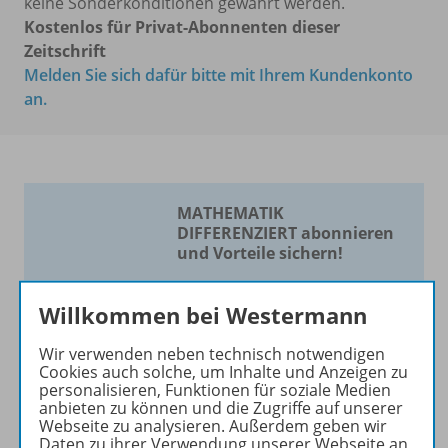
keine Sonderkonditionen gewährt werden.
Kostenlos für Privat-Abonnenten dieser
Zeitschrift
Melden Sie sich dafür bitte mit Ihrem Kundenkonto
an.
MATHEMATIK
DIFFERENZIERT abonnieren
und Vorteile sichern!
Die Zeitschrift für
Willkommen bei Westermann
Mathematik nach Maß!
Wir verwenden neben technisch notwendigen
Die Zeitschrift erscheint als
Cookies auch solche, um Inhalte und Anzeigen zu
Print- und als digitale Version.
personalisieren, Funktionen für soziale Medien
Beiträge und Materialien
anbieten zu können und die Zugriffe auf unserer
Webseite zu analysieren. Außerdem geben wir
können im Online-Archiv von
Daten zu ihrer Verwendung unserer Webseite an