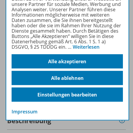
MATHEMATIK DIFFERENZIERT
unsere Partner für soziale Medien, Werbung und
kostenlos recherchiert und
Analysen weiter. Unserer Partner führen diese
Informationen möglicherweise mit weiteren
heruntergeladen werden (nur
Daten zusammen, die Sie ihnen bereitgestellt
für Privatpersonen).
haben oder die sie im Rahmen Ihrer Nutzung der
Jetzt kostengünstig
Dienste gesammelt haben. Durch Betätigen des
Buttons „Alle Akzeptieren“ willigen Sie in diese
Probelesen oder gleich zum
Datenerhebung gemäß Art. 6 Abs. 1 S. 1 a)
Vorteilspreis abonnieren!
DSGVO, § 25 TDDDG ein.
…
Weiterlesen
ZU DEN ABO-ANGEBOTEN
Alle akzeptieren
Alle ablehnen
Einstellungen bearbeiten
Informationen
Impressum
Beschreibung