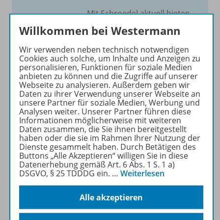
Mit Schroedel aktuell bieten
wir Ihnen einen Service, um
Willkommen bei Westermann
Ihren Unterricht aktuell und
einfach zu gestalten. Jede
Wir verwenden neben technisch notwendigen
Cookies auch solche, um Inhalte und Anzeigen zu
Woche drei bis vier
personalisieren, Funktionen für soziale Medien
Neuerscheinungen mit
anbieten zu können und die Zugriffe auf unserer
großem Online Archiv.
Webseite zu analysieren. Außerdem geben wir
Daten zu ihrer Verwendung unserer Webseite an
unsere Partner für soziale Medien, Werbung und
Mehr erfahren
Analysen weiter. Unserer Partner führen diese
Informationen möglicherweise mit weiteren
Daten zusammen, die Sie ihnen bereitgestellt
haben oder die sie im Rahmen Ihrer Nutzung der
Dienste gesammelt haben. Durch Betätigen des
Buttons „Alle Akzeptieren“ willigen Sie in diese
Datenerhebung gemäß Art. 6 Abs. 1 S. 1 a)
Informationen
DSGVO, § 25 TDDDG ein.
…
Weiterlesen
Alle akzeptieren
Beschreibung