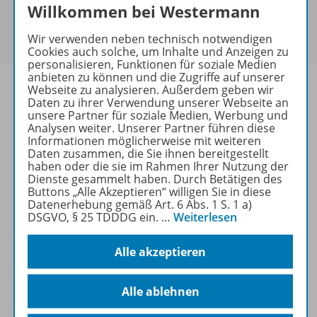
Sie haben ein passendes
Spar-Paket
?
Willkommen bei Westermann
Um den für Sie gültigen Preis zu sehen,
melden Sie
Wir verwenden neben technisch notwendigen
sich bitte an
.
Cookies auch solche, um Inhalte und Anzeigen zu
personalisieren, Funktionen für soziale Medien
anbieten zu können und die Zugriffe auf unserer
Webseite zu analysieren. Außerdem geben wir
Daten zu ihrer Verwendung unserer Webseite an
unsere Partner für soziale Medien, Werbung und
Analysen weiter. Unserer Partner führen diese
Informationen
Informationen möglicherweise mit weiteren
Daten zusammen, die Sie ihnen bereitgestellt
haben oder die sie im Rahmen Ihrer Nutzung der
Dienste gesammelt haben. Durch Betätigen des
Beschreibung
Buttons „Alle Akzeptieren“ willigen Sie in diese
Datenerhebung gemäß Art. 6 Abs. 1 S. 1 a)
DSGVO, § 25 TDDDG ein.
…
Weiterlesen
Weitere Inhalte der Ausgabe
Alle akzeptieren
Alle ablehnen
Spar-Pakete