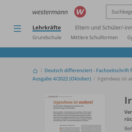
Lehrkräfte
Eltern und Schüler/
-in
Grundschule
Mittlere Schulformen
G
Deutsch differenziert - Fachzeitschrif
Ausgabe 4/
2022 (Oktober)
Irgendwas ist 
I
Ver
rü
Bei