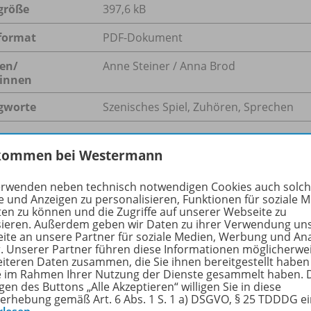
größe
397,6 kB
format
PDF-Dokument
en/
Anne Steiner / Anna Brod
innen
gworte
Szenisches Spiel, Zuhören, Sprechen
kommen bei Westermann
hreibung
erwenden neben technisch notwendigen Cookies auch solc
e und Anzeigen zu personalisieren, Funktionen für soziale 
ten zu können und die Zugriffe auf unserer Webseite zu
sieren. Außerdem geben wir Daten zu ihrer Verwendung un
 zu spielen, zu präsentieren und zu rezipieren, trainiert sp
ite an unsere Partner für soziale Medien, Werbung und An
n.
r. Unserer Partner führen diese Informationen möglicherwe
eiteren Daten zusammen, die Sie ihnen bereitgestellt haben
ie im Rahmen Ihrer Nutzung der Dienste gesammelt haben. 
gen des Buttons „Alle Akzeptieren“ willigen Sie in diese
erhebung gemäß Art. 6 Abs. 1 S. 1 a) DSGVO, § 25 TDDDG e