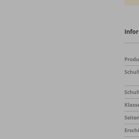
Info
Prod
Schul
Schul
Klass
Seite
Ersch