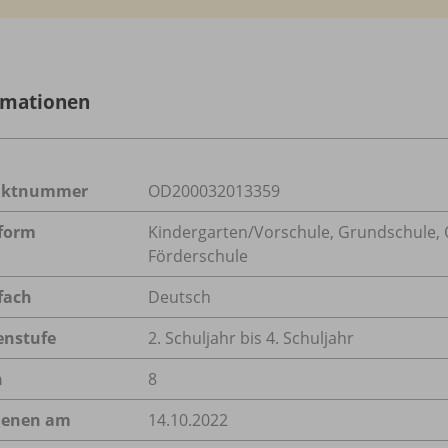
rmationen
uktnummer
OD200032013359
form
Kindergarten/
Vorschule, Grundschule, O
Förderschule
fach
Deutsch
enstufe
2. Schuljahr bis 4. Schuljahr
n
8
ienen am
14.10.2022