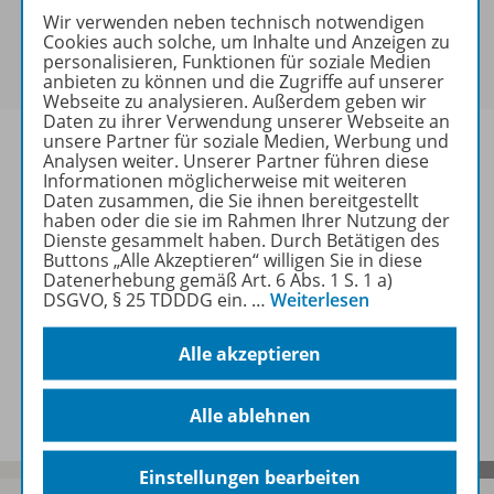
Sie haben ein passendes
Spar-Paket
?
Wir verwenden neben technisch notwendigen
Cookies auch solche, um Inhalte und Anzeigen zu
Um den für Sie gültigen Preis zu sehen,
melden Sie
personalisieren, Funktionen für soziale Medien
sich bitte an
.
anbieten zu können und die Zugriffe auf unserer
Webseite zu analysieren. Außerdem geben wir
Daten zu ihrer Verwendung unserer Webseite an
unsere Partner für soziale Medien, Werbung und
Analysen weiter. Unserer Partner führen diese
Informationen möglicherweise mit weiteren
Daten zusammen, die Sie ihnen bereitgestellt
Informationen
haben oder die sie im Rahmen Ihrer Nutzung der
Dienste gesammelt haben. Durch Betätigen des
Buttons „Alle Akzeptieren“ willigen Sie in diese
Datenerhebung gemäß Art. 6 Abs. 1 S. 1 a)
Weitere Inhalte der Ausgabe
DSGVO, § 25 TDDDG ein.
…
Weiterlesen
Alle akzeptieren
Spar-Pakete
Alle ablehnen
Einstellungen bearbeiten